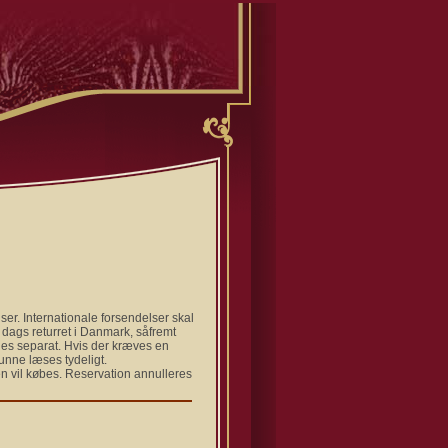
ser. Internationale forsendelser skal
8 dags returret i Danmark, såfremt
ales separat. Hvis der kræves en
kunne læses tydeligt.
en vil købes. Reservation annulleres