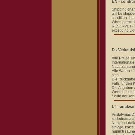
EN - conditi
Shipping charg
will be shippe
condition. Int
When permit fo
RESERVET ( re
except individ
D - Verkauf
Alle Preise si
International
Nach Zahlung
Alle Waren kö
sind.
Die Rückgabe 
Falls für den 
Die Angaben a
Wenn bei eine
Sollte der kon
LT - antikva
Pristatymas Da
suderinama ats
Nusipirkti dai
stovyje, kokie
nupirkti šauna