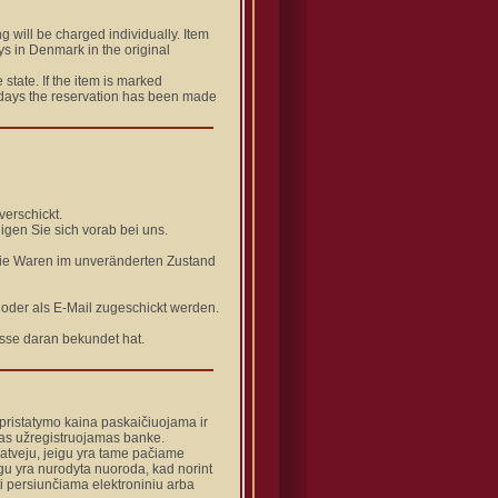
g will be charged individually. Item
ys in Denmark in the original
state. If the item is marked
8 days the reservation has been made
verschickt.
igen Sie sich vorab bei uns.
die Waren im unveränderten Zustand
) oder als E-Mail zugeschickt werden.
esse daran bekundet hat.
ų pristatymo kaina paskaičiuojama ir
imas užregistruojamas banke.
iu atveju, jeigu yra tame pačiame
eigu yra nurodyta nuoroda, kad norint
ti persiunčiama elektroniniu arba