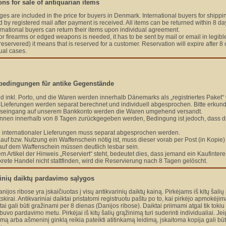
ons for sale of antiquarian items
es are included in the price for buyers in Denmark. International buyers for shippin
d by registered mail after payment is received. All items can be returned within 8 da
ernational buyers can return their items upon individual agreement.
r firearms or edged weapons is needed, it has to be sent by mail or email in legible 
servered) it means that is reserved for a customer. Reservation will expire after 
ual cases.
sbedingungen für antike Gegenstände
nd inkl. Porto, und die Waren werden innerhalb Dänemarks als „registriertes Paket“ 
e Lieferungen werden separat berechnet und individuell abgesprochen. Bitte erkund
seingang auf unserem Bankkonto werden die Waren umgehend versandt.
nnen innerhalb von 8 Tagen zurückgegeben werden, Bedingung ist jedoch, dass 
internationaler Lieferungen muss separat abgesprochen werden.
Kauf bzw. Nutzung ein Waffenschein nötig ist, muss dieser vorab per Post (in Kopie
uf dem Waffenschein müssen deutlich lesbar sein.
m Artikel der Hinweis „Reserviert“ steht, bedeutet dies, dass jemand ein Kaufinter
krete Handel nicht stattfinden, wird die Reservierung nach 8 Tagen gelöscht.
rinių daiktų pardavimo sąlygos
nijos ribose yra įskaičiuotas į visų antikvarinių daiktų kainą. Pirkėjams iš kitų šali
kirai. Antikvariniai daiktai pristatomi registruotu paštu po to, kai pirkėjo apmokėj
ktai gali būti gražinami per 8 dienas (Danijos ribose). Daiktai priimami atgal tik tok
 buvo pardavimo metu. Pirkėjai iš kitų šalių grąžinimą turi suderinti individualiai. J
mą arba ašmeninį ginklą reikia pateikti atitinkamą leidimą, įskaitoma kopija gali bū