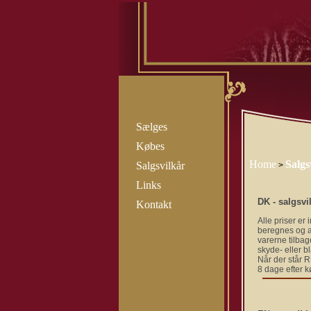
Sælges
Købes
Home
Salgs
Salgsvilkår
>
Links
DK - salgsvi
Kontakt
Alle priser er
beregnes og af
varerne tilbag
skyde- eller b
Når der står R
8 dage efter k