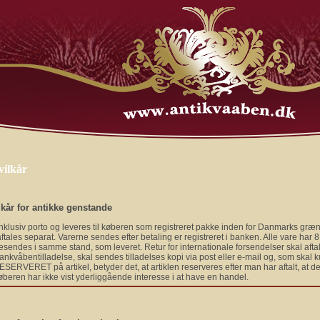
vilkår
lkår for antikke genstande
 inklusiv porto og leveres til køberen som registreret pakke inden for Danmarks græn
tales separat. Varerne sendes efter betaling er registreret i banken. Alle vare har 
esendes i samme stand, som leveret. Retur for internationale forsendelser skal aft
lankvåbentilladelse, skal sendes tilladelses kopi via post eller e-mail og, som skal 
ESERVERET på artikel, betyder det, at artiklen reserveres efter man har aftalt, at d
øberen har ikke vist yderliggående interesse i at have en handel.