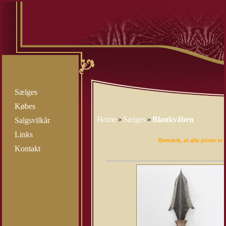
Sælges
Købes
Home
Sælges
Blankvåben
Salgsvilkår
>
>
Links
Bemærk, at alle priser er i
Kontakt